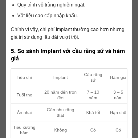
Quy trình vô trùng nghiêm ngặt.
Vật liệu cao cấp nhập khẩu.
Chính vì vậy, chi phí Implant thường cao hơn nhưng
giá trị sử dụng lâu dài vượt trội.
5. So sánh Implant với cầu răng sứ và hàm
giả
Cầu răng
Tiêu chí
Implant
Hàm giả
sứ
20 năm đến trọn
7 – 10
3 – 5
Tuổi thọ
đời
năm
năm
Gần như răng
Ăn nhai
Khá tốt
Hạn chế
thật
Tiêu xương
Không
Có
Có
hàm