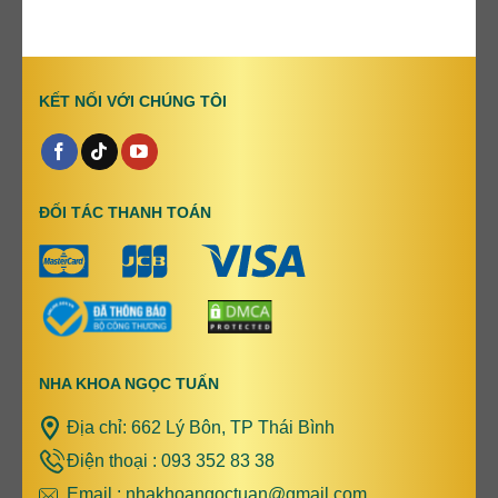
KẾT NỐI VỚI CHÚNG TÔI
ĐỐI TÁC THANH TOÁN
NHA KHOA NGỌC TUẤN
Địa chỉ: 662 Lý Bôn, TP Thái Bình
Điện thoại : 093 352 83 38
Email : nhakhoangoctuan@gmail.com