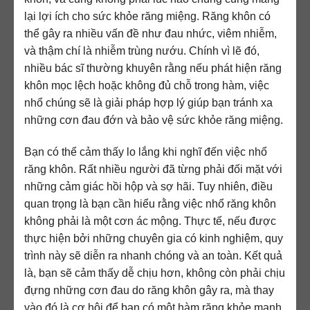
lại lợi ích cho sức khỏe răng miệng. Răng khôn có
thể gây ra nhiều vấn đề như đau nhức, viêm nhiễm,
và thậm chí là nhiễm trùng nướu. Chính vì lẽ đó,
nhiều bác sĩ thường khuyên rằng nếu phát hiện răng
khôn mọc lệch hoặc không đủ chỗ trong hàm, việc
nhổ chúng sẽ là giải pháp hợp lý giúp bạn tránh xa
những cơn đau đớn và bảo vệ sức khỏe răng miệng.
Bạn có thể cảm thấy lo lắng khi nghĩ đến việc nhổ
răng khôn. Rất nhiều người đã từng phải đối mặt với
những cảm giác hồi hộp và sợ hãi. Tuy nhiên, điều
quan trọng là bạn cần hiểu rằng việc nhổ răng khôn
không phải là một cơn ác mộng. Thực tế, nếu được
thực hiện bởi những chuyên gia có kinh nghiệm, quy
trình này sẽ diễn ra nhanh chóng và an toàn. Kết quả
là, bạn sẽ cảm thấy dễ chịu hơn, không còn phải chịu
đựng những cơn đau do răng khôn gây ra, mà thay
vào đó là cơ hội để bạn có một hàm răng khỏe mạnh