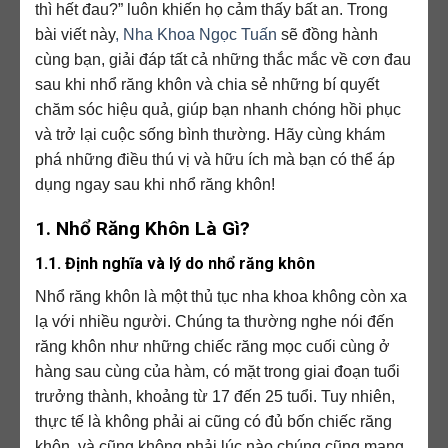
thì hết đau?” luôn khiến họ cảm thấy bất an. Trong
bài viết này
, Nha Khoa Ngọc Tuấn
sẽ đồng hành
cùng bạn, giải đáp tất cả những thắc mắc về cơn đau
sau khi nhổ răng khôn và chia sẻ những bí quyết
chăm sóc hiệu quả, giúp bạn nhanh chóng hồi phục
và trở lại cuộc sống bình thường. Hãy cùng khám
phá những điều thú vị và hữu ích mà bạn có thể áp
dụng ngay sau khi nhổ răng khôn!
1. Nhổ Răng Khôn Là Gì?
1.1. Định nghĩa và lý do nhổ răng khôn
Nhổ răng khôn là một thủ tục nha khoa không còn xa
lạ với nhiều người. Chúng ta thường nghe nói đến
răng khôn như những chiếc răng mọc cuối cùng ở
hàng sau cùng của hàm, có mặt trong giai đoạn tuổi
trưởng thành, khoảng từ 17 đến 25 tuổi. Tuy nhiên,
thực tế là không phải ai cũng có đủ bốn chiếc răng
khôn, và cũng không phải lúc nào chúng cũng mang