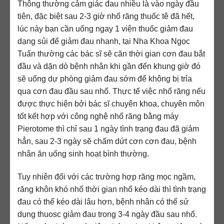
Thông thường cảm giác đau nhiều là vào ngày đầu
tiên, đặc biệt sau 2-3 giờ nhổ răng thuốc tê đã hết,
lúc này bạn cần uống ngay 1 viện thuốc giảm đau
dạng sủi để giảm đau nhanh, tại Nha Khoa Ngọc
Tuấn thường các bác sĩ sẽ căn thời gian cơn đau bắt
đầu và dặn dò bệnh nhân khi gần đến khung giờ đó
sẽ uống dự phòng giảm đau sớm để không bị trỉa
qua cơn đau đầu sau nhổ. Thực tế việc nhổ răng nếu
được thực hiện bởi bác sĩ chuyên khoa, chuyên môn
tốt kết hợp với công nghệ nhổ răng bằng máy
Pierotome thì chỉ sau 1 ngày tình trạng đau đã giảm
hẳn, sau 2-3 ngày sẽ chấm dứt cơn cơn đau, bệnh
nhân ăn uống sinh hoạt bình thường.
Tuy nhiên đối với các trường hợp răng mọc ngầm,
răng khôn khó nhổ thời gian nhổ kéo dài thì tình trạng
đau có thể kéo dài lâu hơn, bệnh nhân có thể sử
dụng thuosc giảm đau trong 3-4 ngày đầu sau nhổ.