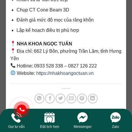
Chụp CT Cone Beam 3D
Đánh giá mức độ mọc của răng khôn
Lập kế hoạch điều trị phù hợp
NHA KHOA NGỌC TUẤN
Địa chỉ: 662 Lý Bôn, phường Trần Lãm, tỉnh Hưng
Yên
Hotline: 0933 528 338 – 0827 126 222
Website:
https://nhakhoangoctuan.vn
Mục nhập này đã được đăng trong
Kiến thức nha khoa
,
Tin tức
.
Đánh dấu trang
permalink
.
Gọi tư vấn
Đặt lịch hẹn
Messenger
Zalo