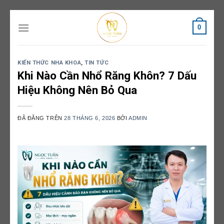
Chuyển
0
đến
nội
dung
KIẾN THỨC NHA KHOA
,
TIN TỨC
Khi Nào Cần Nhổ Răng Khôn? 7 Dấu
Hiệu Không Nên Bỏ Qua
ĐÃ ĐĂNG TRÊN
28 THÁNG 6, 2026
BỞI
ADMIN