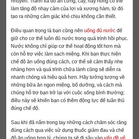
nhuyễn. Tránh xa đồ ăn cứng, cay, hay nóng có thể
làm tăng độ nhạy cảm của lợi và xương hàm, từ đó
tạo ra những cảm giác khó chịu không cần thiết.
Điều quan trọng là bạn cũng nên
uống đủ nước
để
giữ cho cơ thể luôn đủ nước trong quá trình hồi phục.
Nước không chỉ giúp cơ thể hoạt động tốt hơn mà
còn hỗ trợ việc làm sạch miệng. Khi bạn thực hiện
chế độ ăn uống đúng cách, cơ thể sẽ cảm thấy nhẹ
nhàng hơn và quá trình chữa lành cũng sẽ diễn ra
nhanh chóng và hiệu quả hơn. Hãy tưởng tượng về
những bữa ăn ngon miệng, bổ dưỡng, và cách mà
chúng hỗ trợ bạn trở lại với cuộc sống bình thường;
điều này sẽ khiến bạn có thêm động lực để tuân thủ
đúng chế độ.
Sau khi đã nắm trong tay những cách chăm sóc răng
đúng cách qua việc sử dụng thuốc giảm đau và chế
độ ăn uống hợp lý, chúng ta sẽ đi sâu vào
vấn đề vệ