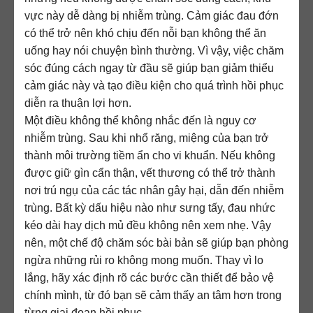
vực này dễ dàng bị nhiễm trùng. Cảm giác đau đớn
có thể trở nên khó chịu đến nỗi bạn không thể ăn
uống hay nói chuyện bình thường. Vì vậy, việc chăm
sóc đúng cách ngay từ đầu sẽ giúp bạn giảm thiểu
cảm giác này và tạo điều kiện cho quá trình hồi phục
diễn ra thuận lợi hơn.
Một điều không thể không nhắc đến là nguy cơ
nhiễm trùng. Sau khi nhổ răng, miệng của bạn trở
thành môi trường tiềm ẩn cho vi khuẩn. Nếu không
được giữ gìn cẩn thận, vết thương có thể trở thành
nơi trú ngụ của các tác nhân gây hại, dẫn đến nhiễm
trùng. Bất kỳ dấu hiệu nào như sưng tấy, đau nhức
kéo dài hay dịch mủ đều không nên xem nhẹ. Vậy
nên, một chế độ chăm sóc bài bản sẽ giúp bạn phòng
ngừa những rủi ro không mong muốn. Thay vì lo
lắng, hãy xác định rõ các bước cần thiết để bảo vệ
chính mình, từ đó bạn sẽ cảm thấy an tâm hơn trong
từng giai đoạn hồi phục.