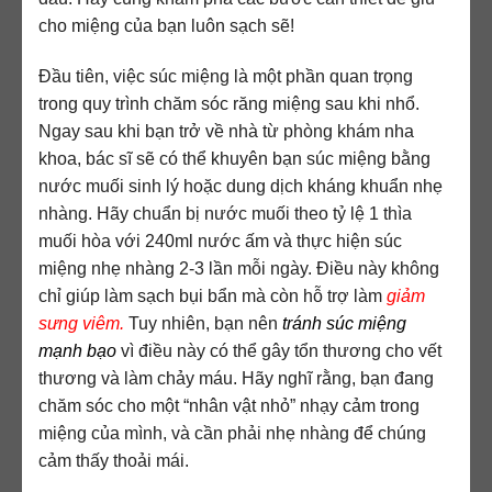
cho miệng của bạn luôn sạch sẽ!
Đầu tiên, việc súc miệng là một phần quan trọng
trong quy trình chăm sóc răng miệng sau khi nhổ.
Ngay sau khi bạn trở về nhà từ phòng khám nha
khoa, bác sĩ sẽ có thể khuyên bạn súc miệng bằng
nước muối sinh lý hoặc dung dịch kháng khuẩn nhẹ
nhàng. Hãy chuẩn bị nước muối theo tỷ lệ 1 thìa
muối hòa với 240ml nước ấm và thực hiện súc
miệng nhẹ nhàng 2-3 lần mỗi ngày. Điều này không
chỉ giúp làm sạch bụi bẩn mà còn hỗ trợ làm
giảm
sưng viêm.
Tuy nhiên, bạn nên
tránh súc miệng
mạnh bạo
vì điều này có thể gây tổn thương cho vết
thương và làm chảy máu. Hãy nghĩ rằng, bạn đang
chăm sóc cho một “nhân vật nhỏ” nhạy cảm trong
miệng của mình, và cần phải nhẹ nhàng để chúng
cảm thấy thoải mái.