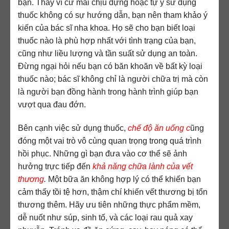
bạn. Thay vì cứ mãi chịu đựng hoặc tự ý sử dụng
thuốc không có sự hướng dẫn, bạn nên tham khảo ý
kiến của bác sĩ nha khoa. Họ sẽ cho bạn biết loại
thuốc nào là phù hợp nhất với tình trạng của bạn,
cũng như liều lượng và tần suất sử dụng an toàn.
Đừng ngại hỏi nếu bạn có băn khoăn về bất kỳ loại
thuốc nào; bác sĩ không chỉ là người chữa trị mà còn
là người bạn đồng hành trong hành trình giúp bạn
vượt qua đau đớn.
Bên cạnh việc sử dụng thuốc,
chế độ ăn uống c
ũng
đóng một vai trò vô cùng quan trọng trong quá trình
hồi phục. Những gì bạn đưa vào cơ thể sẽ ảnh
hưởng trực tiếp đến
khả năng chữa lành của vết
thương
.
Một bữa ăn không hợp lý có thể khiến bạn
cảm thấy tồi tệ hơn, thậm chí khiến vết thương bị tổn
thương thêm. Hãy ưu tiên những thực phẩm mềm,
dễ nuốt như súp, sinh tố, và các loại rau quả xay