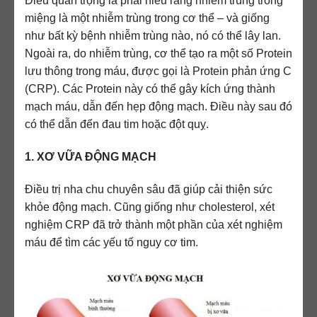
Điều quan trọng là phải hiểu rằng nhiễm trùng trong
miệng là một nhiễm trùng trong cơ thể – và giống
như bất kỳ bệnh nhiễm trùng nào, nó có thể lây lan.
Ngoài ra, do nhiễm trùng, cơ thể tạo ra một số Protein
lưu thông trong máu, được gọi là Protein phản ứng C
(CRP). Các Protein này có thể gây kích ứng thành
mạch máu, dẫn đến hẹp động mạch. Điều này sau đó
có thể dẫn đến đau tim hoặc đột quỵ.
1. XƠ VỮA ĐỘNG MẠCH
Điều trị nha chu chuyên sâu đã giúp cải thiện sức
khỏe động mạch. Cũng giống như cholesterol, xét
nghiệm CRP đã trở thành một phần của xét nghiệm
máu để tìm các yếu tố nguy cơ tim.