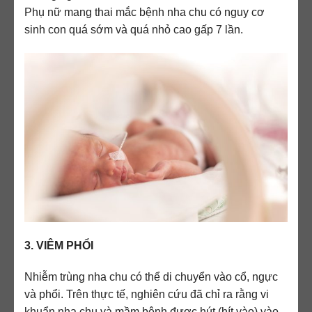
Phụ nữ mang thai mắc bệnh nha chu có nguy cơ
sinh con quá sớm và quá nhỏ cao gấp 7 lần.
3. VIÊM PHỔI
Nhiễm trùng nha chu có thể di chuyển vào cổ, ngực
và phổi. Trên thực tế, nghiên cứu đã chỉ ra rằng vi
khuẩn nha chu và mầm bệnh được hút (hít vào) vào