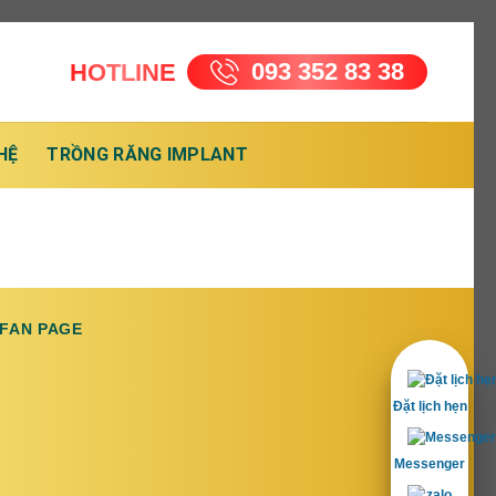
093 352 83 38
HOTLINE
HỆ
TRỒNG RĂNG IMPLANT
FAN PAGE
Đặt lịch hẹn
Messenger