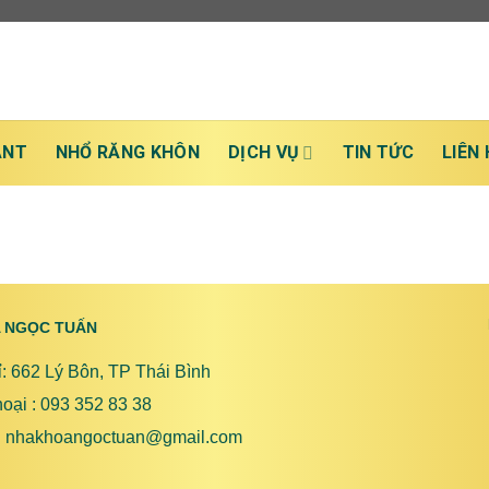
ANT
NHỔ RĂNG KHÔN
DỊCH VỤ
TIN TỨC
LIÊN 
 NGỌC TUẤN
ỉ: 662 Lý Bôn, TP Thái Bình
hoại : 093 352 83 38
 : nhakhoangoctuan@gmail.com