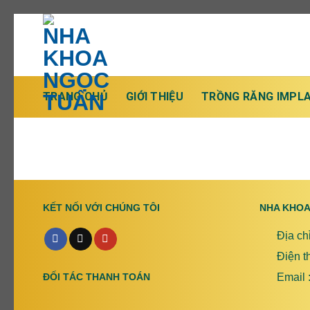
Chuyển
đến
nội
dung
TRANG CHỦ
GIỚI THIỆU
TRỒNG RĂNG IMPL
KẾT NỐI VỚI CHÚNG TÔI
NHA KHOA
Địa ch
Điện t
Email
ĐỐI TÁC THANH TOÁN