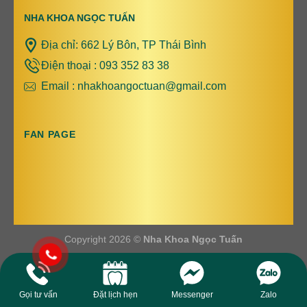
NHA KHOA NGỌC TUẤN
Địa chỉ: 662 Lý Bôn, TP Thái Bình
Điện thoại : 093 352 83 38
Email : nhakhoangoctuan@gmail.com
FAN PAGE
Copyright 2026 ©
Nha Khoa Ngọc Tuấn
Gọi tư vấn
Đặt lịch hẹn
Messenger
Zalo